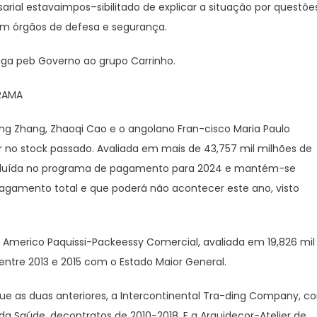
rial estavaimpos–sibilitado de explicar a situação por questõe
com órgãos de defesa e segurança.
paga peb Governo ao grupo Carrinho.
RAMA
ping Zhang, Zhaoqi Cao e o angolano Fran-cisco Maria Paulo
 no stock passado. Avaliada em mais de 43,757 mil milhões de
incluída no programa de pagamento para 2024 e mantém-se
 pagamento total e que poderá não acontecer este ano, visto
Americo Paquissi-Packeessy Comercial, avaliada em 19,826 mil
entre 2013 e 2015 com o Estado Maior General.
as duas anteriores, a Intercontinental Tra-ding Company, c
 da Saúde, decontratos de 2010-2018. E a Arquidecor-Atelier de