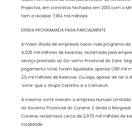
Projectos, em contratos fechados em 2013 com o Minis
tem a receber 7,814 mil milhões.
DİVIDA PROGRAMADA PAGA PARCIALMENTE
A maior dívida de empresas nacio-nais programa da
4,025 mil milhões de kwanzas, reclamada pela empres
serviço prestado ao Go-verno Provincial do Zaire. S
pagamento total, foram liquidadas apenas 1,381 mi
2,5 mil milhões de kwanzas. Ou seja, apesar de ter
‘sorte’ que o Grupo Carrinho e a Camarufi.
A mesma ‘sorte tiveram a empresa Hunuen Limitada q
ao Governo Provincial do Cunene. E ainda a Morgasal
Cunene, reclamava cerca de 2,970 mil milhões de kwa
totalidade.