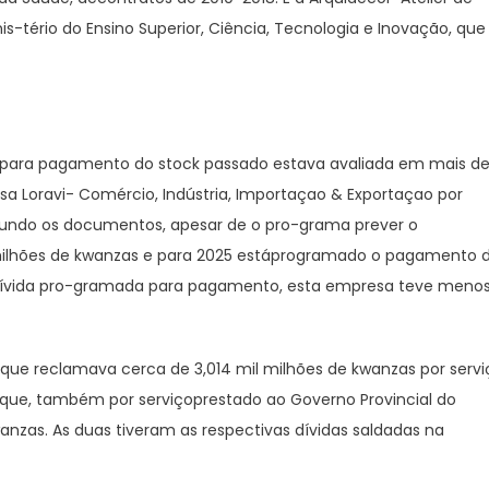
-tério do Ensino Superior, Ciência, Tecnologia e Inovação, que
 para pagamento do stock passado estava avaliada em mais d
a Loravi- Comércio, Indústria, Importaçao & Exportaçao por
egundo os documentos, apesar de o pro-grama prever o
l milhões de kwanzas e para 2025 estáprogramado o pagamento 
 a dívida pro-gramada para pagamento, esta empresa teve meno
ue reclamava cerca de 3,014 mil milhões de kwanzas por servi
 que, também por serviçoprestado ao Governo Provincial do
nzas. As duas tiveram as respectivas dívidas saldadas na