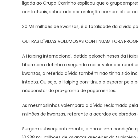
ligada ao Grupo Carrinho explicou que o grupoempresa
contratuais, sobretudo por arelação comercial ser 
30 Mil milhões de kwanzas, é a totalidade da divida 
OUTRAS DĪVIDAS VOLUMOSAS CONTINUAM FORA PROG
A Haiping Internacional, detida peloschineses da Hai
Libermann detinha o segundo maior valor por receber
kwanzas, a referida dívida também não tinha sido 
intacta. Ou seja, a Haiping con-tinua a esperar pelo
nãoconstar do pro-grama de pagamentos.
As mesmaslinhas valempara a dívida reclamada pela 
milhões de kwanzas, referente a acordos celebrados 
Surgem subsequentemente, e namesma condição que 
10,238 mil milhões de kwanzas areceber do Ministério