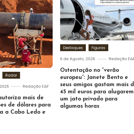
Destaques
Figuras
6 de Agosto, 2026
Redação E&
Ostentação no “verão
Radar
europeu”: Janete Bento e
seus amigos gastam mais 
 2026
Redação E&F
45 mil euros para alugarem
autoriza mais de
um jato privado para
es de dólares para
algumas horas
ua a Cabo Ledo e