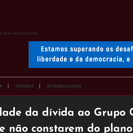
o que você precisa
R
FIGURAS
INTERNACIONAL
dade da dívida ao Grupo 
de não constarem do plan