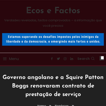
Skip
To
Ecos e Factos
Content
Verdades reveladas, factos comprovados – a informação que
você precisa
Menu
Search
Governo angolano e a Squire Patton
Boggs renovaram contrato de
prestação de serviço
Home
Negócios