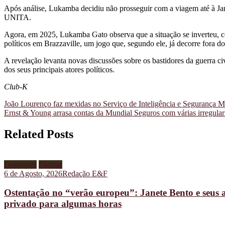
Após análise, Lukamba decidiu não prosseguir com a viagem até à Jamb
UNITA.
Agora, em 2025, Lukamba Gato observa que a situação se inverteu,
políticos em Brazzaville, um jogo que, segundo ele, já decorre fora d
A revelação levanta novas discussões sobre os bastidores da guerra civ
dos seus principais atores políticos.
Club-K
Navegação
João Lourenço faz mexidas no Serviço de Inteligência e Segurança M
Ernst & Young arrasa contas da Mundial Seguros com várias irregular
de
artigos
Related Posts
Destaques
Figuras
6 de Agosto, 2026
Redação E&F
Ostentação no “verão europeu”: Janete Bento e seus 
privado para algumas horas