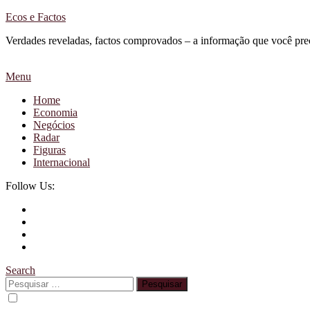
Skip
Ecos e Factos
To
Verdades reveladas, factos comprovados – a informação que você pre
Content
Menu
Home
Economia
Negócios
Radar
Figuras
Internacional
Follow Us:
Search
Pesquisar
por: