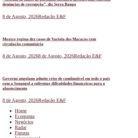
denúncias de corrupção”, diz Serra Bango
8 de Agosto, 2026
Redação E&F
Moxico regista dez casos de Varíola dos Macacos com
circulação comunitária
8 de Agosto, 2026
8 de Agosto, 2026
Redação E&F
Governo angolano admite crise de combustível em todo o país
com a Sonangol a enfrentar dificuldades financeiras para o
abastecimento
8 de Agosto, 2026
Redação E&F
Home
Economia
Negócios
Radar
Figuras