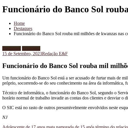
Funcionário do Banco Sol rouba 
Home
Destaques
Funcionário do Banco Sol rouba mil milhões de kwanzas nas co
Destaques
Economia
15 de Setembro, 2023
Redação E&F
Funcionário do Banco Sol rouba mil milhõe
Um funcionário do Banco Sol está a ser acusado de furtar mais de mil
próprio, socorrendo-se do seu conhecimento na área da informática, f
Técnico de informática, o funcionário do Banco Sol, segundo o Servi
horário normal de trabalho invadir as contas dos clientes e desviar o 
O SIC está no rasto de outros presumivelmente envolvidos neste esqu
NJ
Navegação
Adolescente de 17 anos mata namorada de 15 após término do relaci