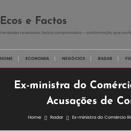
Skip To Content
Ecos e Factos
Verdades reveladas, factos comprovados – a informação que você
HOME
ECONOMIA
NEGÓCIOS
RADAR
FI
Ex-ministra do Comérci
Radar
Acusações de Co
27 de Outubro, 2024
Redação E&F
Ex-Ministra Do Comércio Ros
Home
Radar
Ex-ministra do Comércio R
Gaspar Sob Acusações De Co