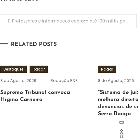
Navegação de artigos
Professores e informáticos cobram até 100 mil Kz para mudar notas dos alunos
RELATED POSTS
Destaques
Radar
Radar
8 de Agosto, 2026
Redação E&F
8 de Agosto, 2026
Supremo Tribunal convoca
“Sistema de ju
Higino Carneiro
melhora direit
denúncias de c
Serra Bango