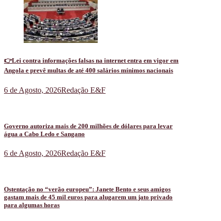
👉Lei contra informações falsas na internet entra em vigor em
Angola e prevê multas de até 400 salários mínimos nacionais
6 de Agosto, 2026
Redação E&F
Governo autoriza mais de 200 milhões de dólares para levar
água a Cabo Ledo e Sangano
6 de Agosto, 2026
Redação E&F
Ostentação no “verão europeu”: Janete Bento e seus amigos
gastam mais de 45 mil euros para alugarem um jato privado
para algumas horas