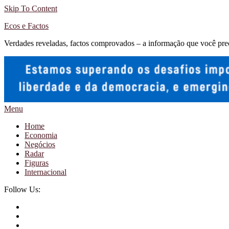
Skip To Content
Ecos e Factos
Verdades reveladas, factos comprovados – a informação que você pre
Menu
Home
Economia
Negócios
Radar
Figuras
Internacional
Follow Us: