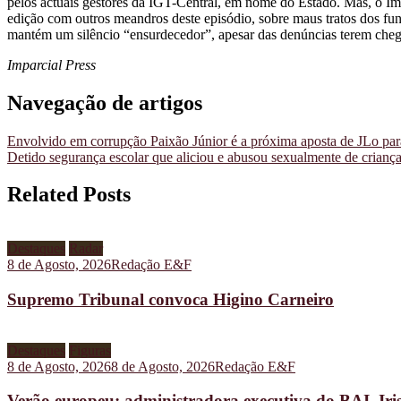
pelos actuais gestores da IGT-Central, em nome do Estado. Mas, o Im
edição com outros meandros deste episódio, sobre maus tratos dos fu
mantém um silêncio “ensurdecedor”, apesar das denúncias terem cheg
Imparcial Press
Navegação de artigos
Envolvido em corrupção Paixão Júnior é a próxima aposta de JLo par
Detido segurança escolar que aliciou e abusou sexualmente de crianç
Related Posts
Destaques
Radar
8 de Agosto, 2026
Redação E&F
Supremo Tribunal convoca Higino Carneiro
Destaques
Figuras
8 de Agosto, 2026
8 de Agosto, 2026
Redação E&F
Verão europeu: administradora executiva do BAI, Iris