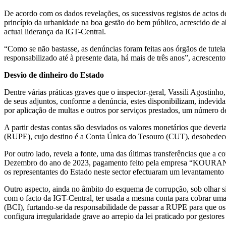
De acordo com os dados revelações, os sucessivos registos de actos de
princípio da urbanidade na boa gestão do bem público, acrescido de ab
actual liderança da IGT-Central.
“Como se não bastasse, as denúncias foram feitas aos órgãos de tute
responsabilizado até à presente data, há mais de três anos”, acrescento
Desvio de dinheiro do Estado
Dentre várias práticas graves que o inspector-geral, Vassili Agostinh
de seus adjuntos, conforme a denúncia, estes disponibilizam, indevid
por aplicação de multas e outros por serviços prestados, um número 
A partir destas contas são desviados os valores monetários que deve
(RUPE), cujo destino é a Conta Única do Tesouro (CUT), desobedecend
Por outro lado, revela a fonte, uma das últimas transferências que a 
Dezembro do ano de 2023, pagamento feito pela empresa “KOURA
os representantes do Estado neste sector efectuaram um levantamento
Outro aspecto, ainda no âmbito do esquema de corrupção, sob olhar 
com o facto da IGT-Central, ter usada a mesma conta para cobrar um
(BCI), furtando-se da responsabilidade de passar a RUPE para que os 
configura irregularidade grave ao arrepio da lei praticado por gestores