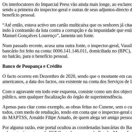
Os interlocutores do Imparcial Press vão ainda mais longe, ao esclarec
sendo a primeira do inspector-geral e outras de seus adjuntos-direct
benefício pessoal.
“Até então, estava activo um cartão multicaixa que os senhores já cit
indo à contramão da luta contra a corrupção e da impunidade que está
Manuel Gonçalves Lourenço”, lamenta um fonte.
Num passado recente, acusa uma outra fonte, o inspector-geral, Vass
bancário foi feito na conta: 0006.141.146.011, domiciliada no (BPC)
no balcão, para o benefício pessoal.
Banco de Poupança e Crédito
O facto ocorreu em Dezembro de 2020, sendo que o montante em causa
americanos, a data dos factos, ora existente na conta dos Serviços de
Com o agravante em todo este esquema, consiste como um dos objecti
público, sem qualquer fiscalização do órgão de superintendência.
Apenas para citar como exemplo, as obras feitas no Cunene, sem o cu
todos, com medo de retaliação, tendo em conta que o inspector-geral diz
do MAPTSS, Arnaldo Filipe Amado, de quem alega ser amigo pessoa
Por alguma razão, este portal ocultou as coordenadas bancárias do Ba