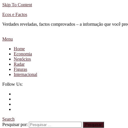
Skip To Content
Ecos e Factos
Verdades reveladas, factos comprovados – a informação que você pre
Menu
Home
Economia
Negócios
Radar
Figuras
Internacional
Follow Us:
Search
Pesquisar por: