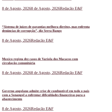
8 de Agosto, 2026
8 de Agosto, 2026
Redação E&F
“Sistema de juízes de garantias melhora direitos, mas enfrenta
denúncias de corrupção”, diz Serra Bango
8 de Agosto, 2026
Redação E&F
Moxico regista dez casos de Varíola dos Macacos com
circulação comunitária
8 de Agosto, 2026
8 de Agosto, 2026
Redação E&F
Governo angolano admite crise de combustível em todo o país
com a Sonangol a enfrentar dificuldades financeiras para o
abastecimento
8 de Agosto, 2026
Redação E&F