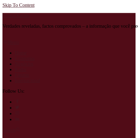
Skip To Content
Ecos e Factos
Verdades reveladas, factos comprovados – a informação que você pre
Menu
Home
Economia
Negócios
Radar
Figuras
Internacional
Follow Us:
Search