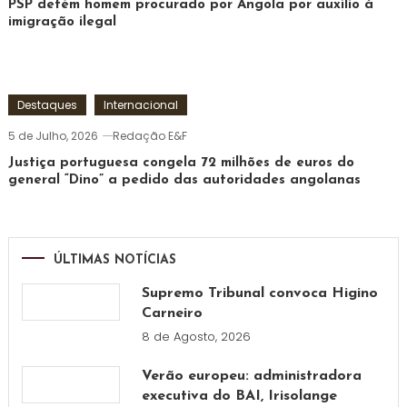
PSP detém homem procurado por Angola por auxílio à
imigração ilegal
Destaques
Internacional
5 de Julho, 2026
Redação E&F
Justiça portuguesa congela 72 milhões de euros do
general “Dino” a pedido das autoridades angolanas
ÚLTIMAS NOTÍCIAS
Supremo Tribunal convoca Higino
Carneiro
8 de Agosto, 2026
Verão europeu: administradora
executiva do BAI, Irisolange