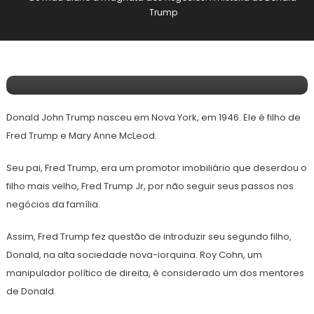
Internacional
Trump
31 de Maio, 2023
Redação E&F
De Mau Aluno A Magnata Dos Negócios.
A História De Donald Trump
Donald John Trump nasceu em Nova York, em 1946. Ele é filho de
Fred Trump e Mary Anne McLeod.
Seu pai, Fred Trump, era um promotor imobiliário que deserdou o
filho mais velho, Fred Trump Jr, por não seguir seus passos nos
negócios da família.
Assim, Fred Trump fez questão de introduzir seu segundo filho,
Donald, na alta sociedade nova-iorquina. Roy Cohn, um
manipulador político de direita, é considerado um dos mentores
de Donald.