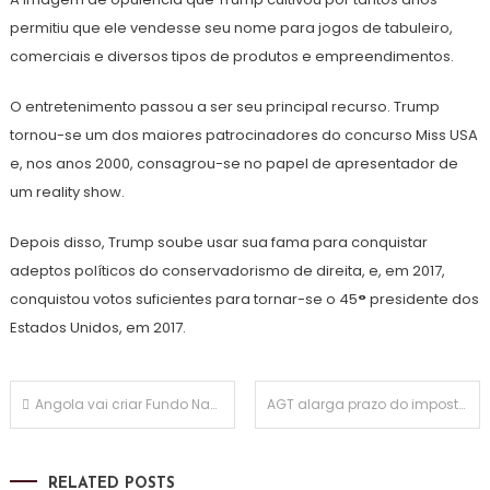
permitiu que ele vendesse seu nome para jogos de tabuleiro,
comerciais e diversos tipos de produtos e empreendimentos.
O entretenimento passou a ser seu principal recurso. Trump
tornou-se um dos maiores patrocinadores do concurso Miss USA
e, nos anos 2000, consagrou-se no papel de apresentador de
um reality show.
Depois disso, Trump soube usar sua fama para conquistar
adeptos políticos do conservadorismo de direita, e, em 2017,
conquistou votos suficientes para tornar-se o 45
°
presidente dos
Estados Unidos, em 2017.
Navegação
Angola vai criar Fundo Nacional de Emprego que tem já disponíveis este ano 44,3 ME
AGT alarga prazo do imposto industrial por falhas no portal
de
RELATED POSTS