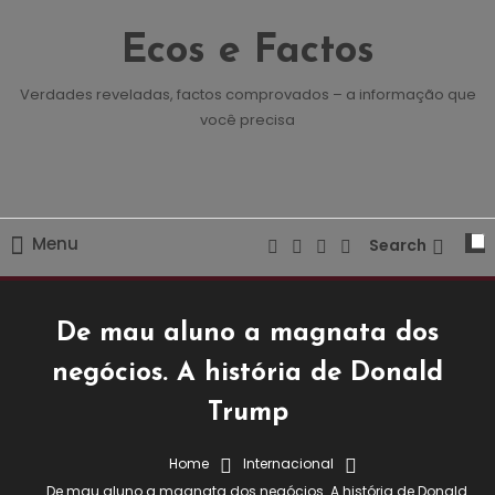
Skip
To
Ecos e Factos
Content
Verdades reveladas, factos comprovados – a informação que
você precisa
Menu
Search
De mau aluno a magnata dos
negócios. A história de Donald
Trump
Home
Internacional
De mau aluno a magnata dos negócios. A história de Donald