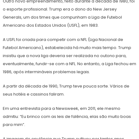
Outro novo empreendimento, feito durante a década de 1980, foi
o esporte profissional. Trump era o dono do New Jersey
Generals, um dos times que compunham a Liga de Futebol
Americano dos Estados Unidos (USFL), em 1983.
A USFL foi criada para competir com a NFL (Liga Nacional de
Futebol Americano), estabelecida há muito mais tempo. Trump
insistiu que a nova liga deveria ser realizada no outono para,
eventualmente, fundir-se com a NFL. No entanto, a Liga fechou em
1986, após intermináveis problemas legais.
A partir da década de 1990, Trump teve pouca sorte. Vários de
seus hotéis e cassinos faliram.
Em uma entrevista para a Newsweek, em 2011, ele mesmo
admitiu: “Eu brinco com as leis de falência, elas são muito boas
para mim”.
A imagem de opulência que Trump cultivou por tantos anos