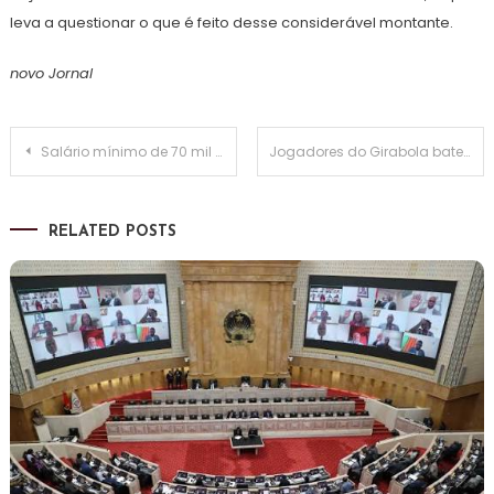
leva a questionar o que é feito desse considerável montante.
novo Jornal
Navegação
Salário mínimo de 70 mil Kz sobe para 100 mil Kz em Setembro
Jogadores do Girabola batem ficha para conseguirem se sustentar
de
RELATED POSTS
artigos