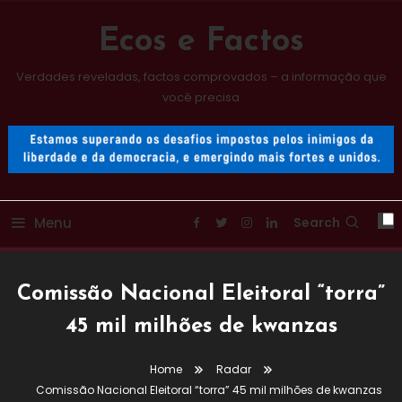
Skip
To
Ecos e Factos
Content
Verdades reveladas, factos comprovados – a informação que
você precisa
Menu
Search
Comissão Nacional Eleitoral “torra”
45 mil milhões de kwanzas
Home
Radar
Comissão Nacional Eleitoral “torra” 45 mil milhões de kwanzas