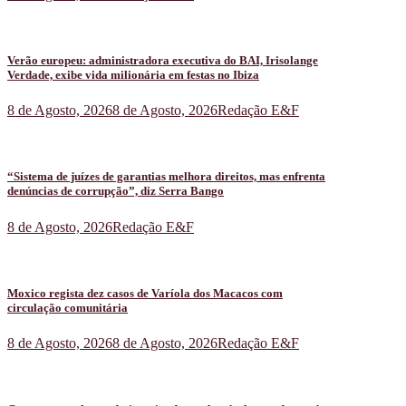
Verão europeu: administradora executiva do BAI, Irisolange
Verdade, exibe vida milionária em festas no Ibiza
8 de Agosto, 2026
8 de Agosto, 2026
Redação E&F
“Sistema de juízes de garantias melhora direitos, mas enfrenta
denúncias de corrupção”, diz Serra Bango
8 de Agosto, 2026
Redação E&F
Moxico regista dez casos de Varíola dos Macacos com
circulação comunitária
8 de Agosto, 2026
8 de Agosto, 2026
Redação E&F