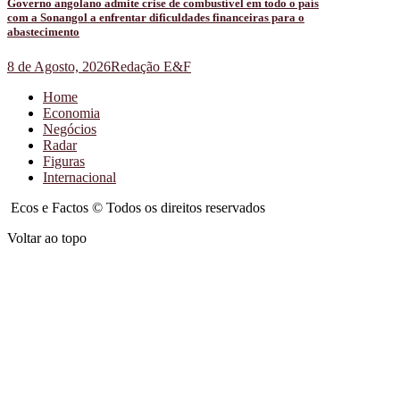
Governo angolano admite crise de combustível em todo o país
com a Sonangol a enfrentar dificuldades financeiras para o
abastecimento
8 de Agosto, 2026
Redação E&F
Home
Economia
Negócios
Radar
Figuras
Internacional
Ecos e Factos © Todos os direitos reservados
Voltar ao topo