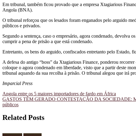
Em tribunal, também ficou provado que a empresa Xtagiarious Finance
Angola (BNA).
O tribunal reforçou que os lesados foram enganados pelo arguido me
públicos e privados.
Segundo a sentença, caso o empresário, agora condenado, devolva os
cumprir a pena de prisão a que está condenado.
Entretanto, os bens do arguido, confiscados entretanto pelo Estado, fi
A defesa do antigo “boss” da Xtagiarious Finance, ponderou recorrer d
coloque o agora condenado em liberdade, visto que a partir deste mom
tribunal aquando da sua recolha à prisão. O tribunal alegou que irá p
Imparcial Press
Navegação
Angola entre os 5 maiores importadores de fardo em África
GASTOS TÊM GERADO CONTESTAÇÃO DA SOCIEDADE: Mudança da
de
públicos
artigos
Related Posts
Destaques
Negócios