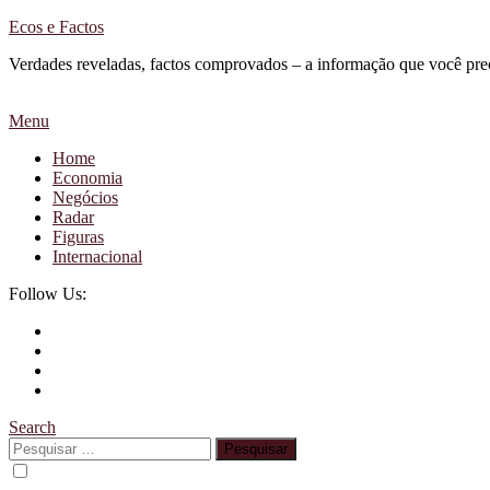
Skip
Ecos e Factos
To
Verdades reveladas, factos comprovados – a informação que você pre
Content
Menu
Home
Economia
Negócios
Radar
Figuras
Internacional
Follow Us:
Search
Pesquisar
por: