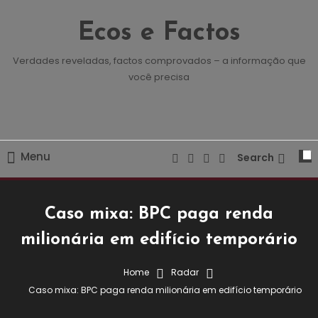
Skip
To
Ecos e Factos
Content
Verdades reveladas, factos comprovados – a informação que
você precisa
Menu
Search
Caso mixa: BPC paga renda
milionária em edifício temporário
Home
Radar
Destaques
Radar
Caso mixa: BPC paga renda milionária em edifício temporário
22 de Abril, 2024
Redação E&F