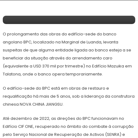
Caso Mixa: BPC Paga Renda Milionária
Em Edifício Temporário
O prolongamento das obras do edifício-sede do banco
angolano BPC, localizado na Marginal de Luanda, levanta
suspeitas de que alguma entidade ligada ao banco esteja a se
beneficiar da situação através do arrendamento caro
(equivalente a USD 370 mil por trimestre) no Edifício Mazuika em
Talatona, onde o banco opera temporariamente.
O edifício-sede do BPC está em obras de restauro e
requalificação há mais de 5 anos, sob a liderança da construtora
chinesa NOVA CHINA JIANGSU.
Até dezembro de 2022, as direções do BPC funcionavam no
Edifício CIF ONE, recuperado no âmbito do combate à corrupção
pelo Serviço Nacional de Recuperação de Activos (SENRA) e