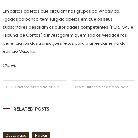
Em cartas abertas que circulam nos grupos do WhatsApp,
ligados ao banco, têm surgido apelos em que os seus
subscritores desafiam as autoridades competentes (PGR, IGAE e
Tribunal de Contas) a investigarem quem são os verdadeiros
beneficiários das transações feitas para o arrendamento do
edifício Mazuika.
Club-K
Navegação
SIC detém cidadão que partiu braço da mulher com pau por não aceitar término da relação
Com Biliões desviados Isabel dos Santos desfruta de Aniversário com pompa e circunstância
de
RELATED POSTS
artigos
Destaques
Radar