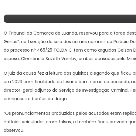
MESES DE CADEIA PELO 
O Tribunal da Comarca de Luanda, reservou para a tarde desta
Genas”, na 1 secção da sala dos crimes comuns do Palácio Do
do processo n° 465/25 TCLDA-E, tem como arguidos Gelson 
esposa, Clemência Suzeth Vumby, ambos acusados pelo Ministér
O juiz da causa fez a leitura dos quisitos alegando que fico
em 2023 com finalidade de lesar o bom nome do acusado, no c
director-geral adjunto do Serviço de Investigação Criminal, 
criminosos e barões da droga.
“Os pronunciamentos produzidos pelos acusados eram replica
notícias veiculadas eram falsas, e também ficou provado 
observou.