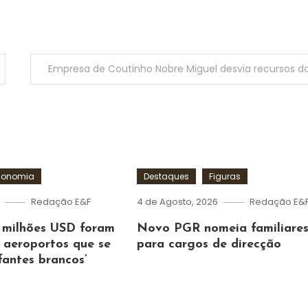
conomia
Destaques
Figuras
Redação E&F
4 de Agosto, 2026
Redação E&
l milhões USD foram
Novo PGR nomeia familiare
 aeroportos que se
para cargos de direcção
fantes brancos’