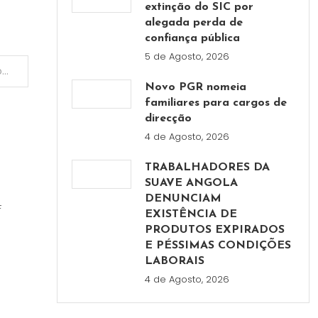
extinção do SIC por
alegada perda de
confiança pública
5 de Agosto, 2026
Empresa de Coutinho Nobre Miguel desvia recursos do Banco Sol: Sub- gerente do Banco Sol presa por desviar dinheiro da OMA
Novo PGR nomeia
familiares para cargos de
direcção
4 de Agosto, 2026
TRABALHADORES DA
SUAVE ANGOLA
DENUNCIAM
F
EXISTÊNCIA DE
PRODUTOS EXPIRADOS
s
E PÉSSIMAS CONDIÇÕES
LABORAIS
4 de Agosto, 2026