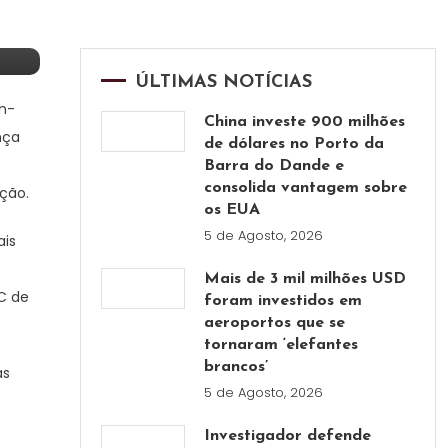
ÚLTIMAS NOTÍCIAS
an-
China investe 900 milhões
nça
de dólares no Porto da
Barra do Dande e
consolida vantagem sobre
ação.
os EUA
5 de Agosto, 2026
ais
Mais de 3 mil milhões USD
IC de
foram investidos em
aeroportos que se
tornaram ‘elefantes
brancos’
as
5 de Agosto, 2026
Investigador defende