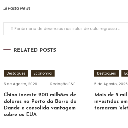
Lil Pasta News
Navegação de artigos
Fenómeno de desmaios nas salas de aula regressa com mais de 100 casos no IPAG do Bengo
RELATED POSTS
Destaques
Economia
Destaques
E
5 de Agosto, 2026
Redação E&F
5 de Agosto, 2026
China investe 900 milhões de
Mais de 3 mi
dólares no Porto da Barra do
investidos em
Dande e consolida vantagem
tornaram ‘ele
sobre os EUA