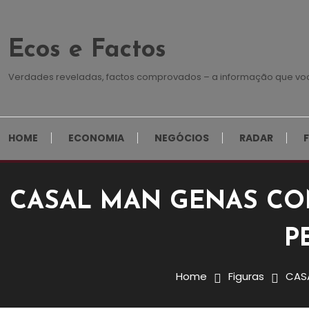
Skip To Content
Ecos e Factos
Verdades reveladas, factos comprovados – a informação que vo
HOME
ECONOMIA
NEGÓCIOS
RADAR
CASAL MAN GENAS CON
P
Destaques
Figuras
22 de Outubro, 2025
Redação E&F
Home
Figuras
CASA
CASAL MAN GENAS CONDE