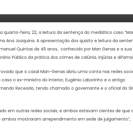
TRIBUNAL DE LUANDA
 quarta-feira, 22, a leitura da sentença do mediático caso “M
na Ana Joaquina. A apresentação dos quisito e leitura da sente
Emanuel Quintas de 45 anos, conhecido por Man Genas e a sua
io Público da prática dos crimes de calúnia, injúrias e difam
u provado que o casal Man-Genas abriu uma conta nas redes soci
aso o ex-ministro do Interior, Eugênio Laborinho e o antigo
Fernando Receado, tendo chamado o governante e o oficial do S
do em outras redes sociais, e ambos estavam cientes de que 
que ambos mostraram arrependimento em sede de julgamento”,