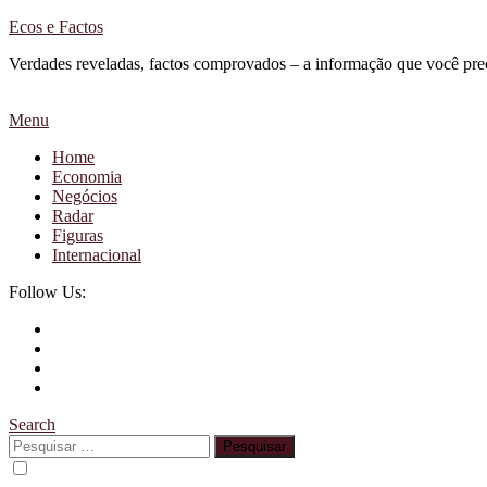
Skip
Ecos e Factos
To
Verdades reveladas, factos comprovados – a informação que você pre
Content
Menu
Home
Economia
Negócios
Radar
Figuras
Internacional
Follow Us:
Search
Pesquisar
por: