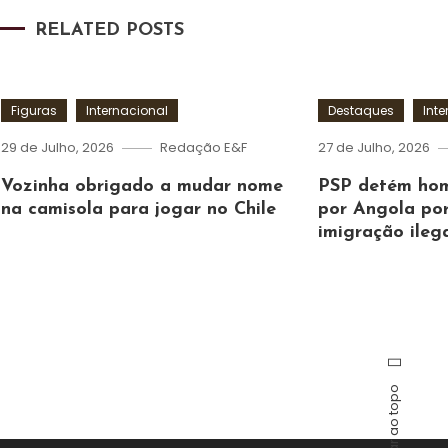
RELATED POSTS
Figuras
Internacional
Destaques
Int
29 de Julho, 2026
Redação E&F
27 de Julho, 2026
Vozinha obrigado a mudar nome
PSP detém ho
na camisola para jogar no Chile
por Angola por
imigração ileg
Voltar ao topo