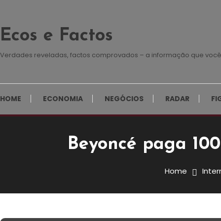
Skip To Content
Ecos e Factos
Verdades reveladas, factos comprovados – a informação que você
HOME
ECONOMIA
NEGÓCIOS
RADAR
FI
Beyoncé paga 100 
Internacional
7 de Agosto, 2023
Redação E&F
Home
Inter
Beyoncé Paga 100 Mil Dólare
Metro