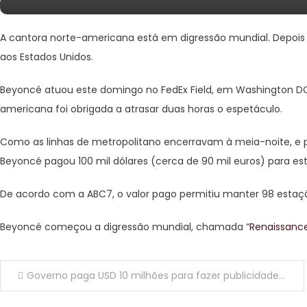
A cantora norte-americana está em digressão mundial. Depois 
aos Estados Unidos.
Beyoncé atuou este domingo no FedEx Field, em Washington DC
americana foi obrigada a atrasar duas horas o espetáculo.
Como as linhas de metropolitano encerravam à meia-noite, e 
Beyoncé pagou 100 mil dólares (cerca de 90 mil euros) para es
De acordo com a ABC7, o valor pago permitiu manter 98 estaçõ
Beyoncé começou a digressão mundial, chamada “
Renaissanc
Navegação de artigos
Governo paga USD 10 milhões para fazer publicidade no equipamento de uma equipa europeia de futebol