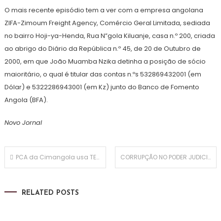
O mais recente episódio tem a ver com a empresa angolana
ZIFA-Zimoum Freight Agency, Comércio Geral Limitada, sediada
no bairro Hoji-ya-Henda, Rua N”gola Kiluanje, casa n.º 200, criada
ao abrigo do Diário da República n.º 45, de 20 de Outubro de
2000, em que João Muamba Nzika detinha a posição de sócio
maioritário, o qual é titular das contas n.ºs 532869432001 (em
Dólar) e 5322286943001 (em Kz) junto do Banco de Fomento
Angola (BFA).
Novo Jornal
Navegação
PCA da Cimangola usa TECHBELT para enriquecimento ilícito
CORRUPÇÃO NO PODER JUDICIAL: Sobrinho de Joel Leonardo recebe pagamento do Tribunal Constitucional
de
RELATED POSTS
artigos