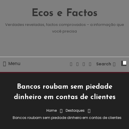
Skip
To
Ecos e Factos
Content
Verdades reveladas, factos comprovados – a informação que
você precisa
Menu
Search
Bancos roubam sem piedade
dinheiro em contas de clientes
Home
Destaques
Destaques
Economia
Bancos roubam sem piedade dinheiro em contas de clientes
7 de Outubro, 2023
Redação E&F