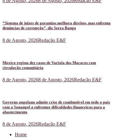
8 de Agosto, 2026
8 de Agosto, 2026
Redação E&F
“Sistema de juízes de garantias melhora direitos, mas enfrenta
denúncias de corrupção”, diz Serra Bango
8 de Agosto, 2026
Redação E&F
Moxico regista dez casos de Varíola dos Macacos com
circulação comunitária
8 de Agosto, 2026
8 de Agosto, 2026
Redação E&F
Governo angolano admite crise de combustível em todo o país
com a Sonangol a enfrentar dificuldades financeiras para o
abastecimento
8 de Agosto, 2026
Redação E&F
Home