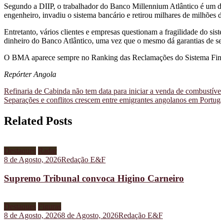
Segundo a DIIP, o trabalhador do Banco Millennium Atlântico é um d
engenheiro, invadiu o sistema bancário e retirou milhares de milhões 
Entretanto, vários clientes e empresas questionam a fragilidade do sist
dinheiro do Banco Atlântico, uma vez que o mesmo dá garantias de s
O BMA aparece sempre no Ranking das Reclamações do Sistema Fi
Repórter Angola
Navegação
Refinaria de Cabinda não tem data para iniciar a venda de combustíve
Separações e conflitos crescem entre emigrantes angolanos em Portug
de
artigos
Related Posts
Destaques
Radar
8 de Agosto, 2026
Redação E&F
Supremo Tribunal convoca Higino Carneiro
Destaques
Figuras
8 de Agosto, 2026
8 de Agosto, 2026
Redação E&F