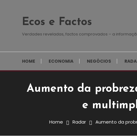
Skip
To
Ecos e Factos
Content
Verdades reveladas, factos comprovados – a informaçã
HOME
ECONOMIA
NEGÓCIOS
RADA
Aumento da probreza
Radar
e multimp
23 de Dezembro, 2024
Redação E&F
Aumento Da Probreza E
Home
Radar
Aumento da probr
Mobilizar Recursos E M