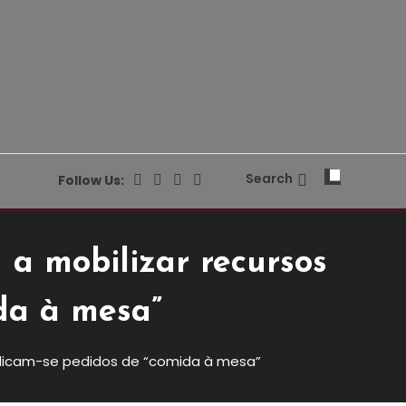
Search
Follow Us:
a mobilizar recursos
da à mesa”
plicam-se pedidos de “comida à mesa”