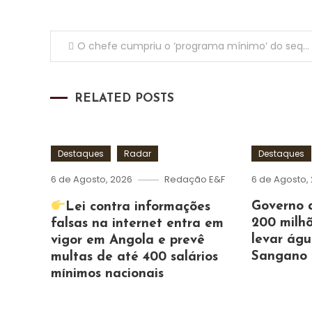
Navegação
O chefe cumpriu o ‘programa mínimo’ do sequestro do ‘seu’ partido e do estado
de
RELATED POSTS
artigos
Destaques
Radar
Destaques
6 de Agosto, 2026
Redação E&F
6 de Agosto,
Governo 
Lei contra informações
200 milhõ
falsas na internet entra em
levar ág
vigor em Angola e prevê
Sangano
multas de até 400 salários
mínimos nacionais