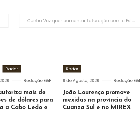
Cunha Vaz quer aumentar faturação com o Estado em 2025
Radar
Radar
 2026
Redação E&F
6 de Agosto, 2026
Redação E&
autoriza mais de
João Lourenço promove
es de dólares para
mexidas na província do
ua a Cabo Ledo e
Cuanza Sul e no MIREX