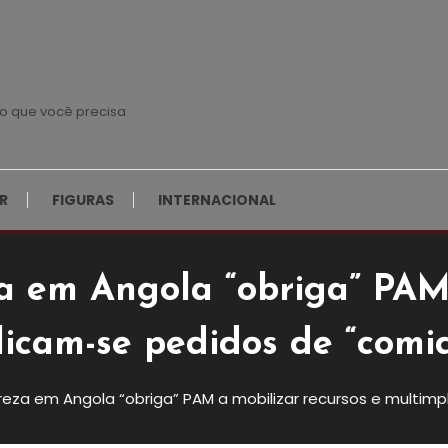
o que você precisa
R
FIGURAS
INTERNACIONAL
 em Angola “obriga” PAM 
licam-se pedidos de “comi
m Angola “obriga” PAM A
eza em Angola “obriga” PAM a mobilizar recursos e multim
ultimplicam-Se Pedidos De