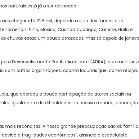
s naturais está já a ser delineado.
demos chegar até 228 mil, depende muito dos fundos que
o fenómeno El Niño, Moxico, Cuando Cubango, Cunene, Huíla e
os as chuvas estão um pouco atrasadas, mas só depois de janeir
 para Desenvolvimento Rural e Ambiente (ADRA), que monitoriz
ia com outras organizações, aponta lacunas que, como realça,
uela, que abordou a pouca participação de atores sociais na
 falou igualmente de dificuldades no acesso à saúde, educação
as mais recônditas. A nossa grande preocupação são as família
devido a fragilidades económicas”, assinala o especialista.