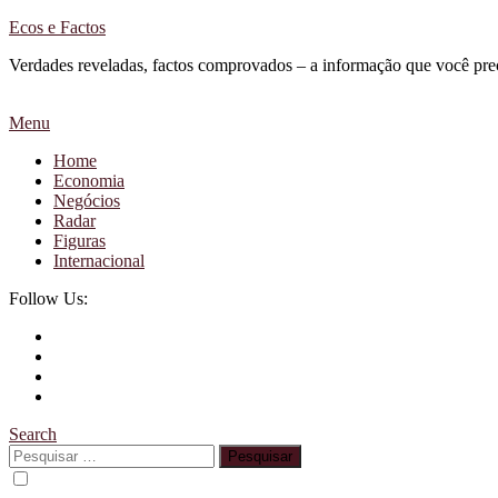
Skip
Ecos e Factos
To
Verdades reveladas, factos comprovados – a informação que você pre
Content
Menu
Home
Economia
Negócios
Radar
Figuras
Internacional
Follow Us:
Search
Pesquisar
por: