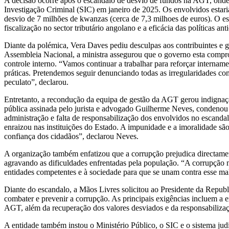
A decisão ocorre após o escandalo de desvio de fundos na AGT, onde t
Investigação Criminal (SIC) em janeiro de 2025. Os envolvidos esta
desvio de 7 milhões de kwanzas (cerca de 7,3 milhoes de euros). O 
fiscalização no sector tributário angolano e a eficácia das políticas a
Diante da polémica, Vera Daves pediu desculpas aos contribuintes e 
Assembleia Nacional, a ministra assegurou que o governo esta comp
controle interno. “Vamos continuar a trabalhar para reforçar intername
práticas. Pretendemos seguir denunciando todas as irregularidades co
peculato”, declarou.
Entretanto, a recondução da equipa de gestão da AGT gerou indignaç
pública assinada pelo jurista e advogado Guilherme Neves, condenou
administração e falta de responsabilização dos envolvidos no escanda
enraizou nas instituições do Estado. A impunidade e a imoralidade são
confiança dos cidadãos”, declarou Neves.
A organização também enfatizou que a corrupção prejudica directame
agravando as dificuldades enfrentadas pela população. “A corrupção 
entidades competentes e à sociedade para que se unam contra esse ma
Diante do escandalo, a Mãos Livres solicitou ao Presidente da Repub
combater e prevenir a corrupção. As principais exigências incluem a 
AGT, além da recuperação dos valores desviados e da responsabilizaçã
A entidade também instou o Ministério Público, o SIC e o sistema jud