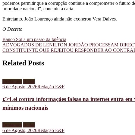
podemos permitir que a corrupção continue a comprometer o futuro do 
prioridade nacional”, concluiu a carta.
Entretanto, João Lourenço ainda não exonerou Vera Dalves.
O Decreto
Navegação
Banco Sol a um passo da falência
ADVOGADOS DE LENILTON JORDÃO PROCESSAM DIRECT
de
CONSTITUINTE QUE REJEITOU RESPONDER AO CONTRA
artigos
Related Posts
Destaques
Radar
6 de Agosto, 2026
Redação E&F
👉Lei contra informações falsas na internet entra em 
mínimos nacionais
Destaques
Radar
6 de Agosto, 2026
Redação E&F