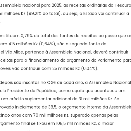
sembleia Nacional para 2025, as receitas ordinárias do Tesour
milhões Kz (99,21% do total), ou seja, o Estado vai continuar a
.
onstituem 0,79% do total das fontes de receitas ao passo que a
 em 415 milhões Kz (0,64%), são a segunda fonte de
 Vila Alice, pertence à Assembleia Nacional, deverá contribuir
 receitas para o financiamento do orçamento do Parlamento par
veis vão contribuir com 25 milhões Kz (0,04%).
pois são inscritos no OGE de cada ano, a Assembleia Nacional
elo Presidente da República, como aquilo que aconteceu em
m crédito suplementar adicional de 31 mil milhões Kz. Se
vado inicialmente de 38,5, o orçamento interno da Assemblei
cinco anos com 70 mil milhões Kz, superado apenas pelas
çamento final se fixou em 108,5 mil milhões Kz, o maior