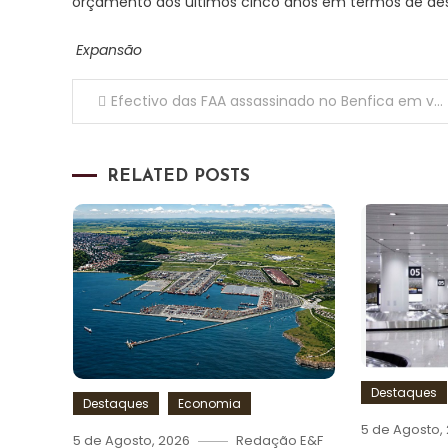
orçamento dos últimos cinco anos em termos de des
Expansão
Navegação
Efectivo das FAA assassinado no Benfica em véspera da sua promoção à Tenente
de
RELATED POSTS
artigos
Destaques
Destaques
Economia
5 de Agosto,
5 de Agosto, 2026
Redação E&F