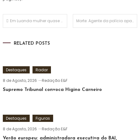
Navegação
Em Luanda mulher quase perdeu a vida a se masturbar com vibrador
Morte: Agente da polícia apanha Director dos RH do MININT na cama com a sua ex-mulher
de
RELATED POSTS
artigos
Destaques
Radar
8 de Agosto, 2026
Redação E&F
Supremo Tribunal convoca Higino Carneiro
Destaques
Figuras
8 de Agosto, 2026
Redação E&F
Verão europeu: administradora executiva do BAI,