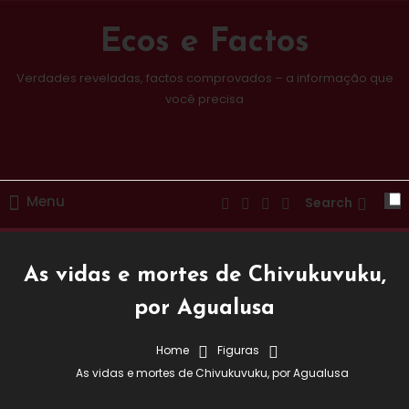
Skip
To
Ecos e Factos
Content
Verdades reveladas, factos comprovados – a informação que
você precisa
Menu
Search
As vidas e mortes de Chivukuvuku,
por Agualusa
Home
Figuras
Destaques
Figuras
As vidas e mortes de Chivukuvuku, por Agualusa
4 de Novembro, 2023
Redação E&F