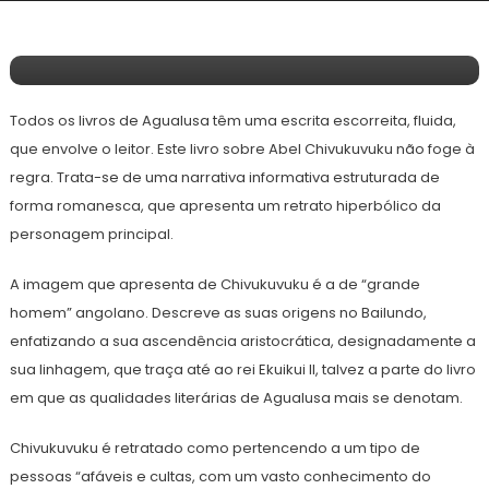
As Vidas E Mortes De Chivukuvuku, Por
Agualusa
Todos os livros de Agualusa têm uma escrita escorreita, fluida,
que envolve o leitor. Este livro sobre Abel Chivukuvuku não foge à
regra. Trata-se de uma narrativa informativa estruturada de
forma romanesca, que apresenta um retrato hiperbólico da
personagem principal.
A imagem que apresenta de Chivukuvuku é a de “grande
homem” angolano. Descreve as suas origens no Bailundo,
enfatizando a sua ascendência aristocrática, designadamente a
sua linhagem, que traça até ao rei Ekuikui II, talvez a parte do livro
em que as qualidades literárias de Agualusa mais se denotam.
Chivukuvuku é retratado como pertencendo a um tipo de
pessoas “afáveis e cultas, com um vasto conhecimento do