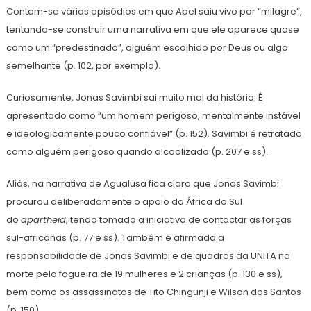
Contam-se vários episódios em que Abel saiu vivo por “milagre”,
tentando-se construir uma narrativa em que ele aparece quase
como um “predestinado”, alguém escolhido por Deus ou algo
semelhante (p. 102, por exemplo).
Curiosamente, Jonas Savimbi sai muito mal da história. É
apresentado como “um homem perigoso, mentalmente instável
e ideologicamente pouco confiável” (p. 152). Savimbi é retratado
como alguém perigoso quando alcoolizado (p. 207 e ss).
Aliás, na narrativa de Agualusa fica claro que Jonas Savimbi
procurou deliberadamente o apoio da África do Sul
do
apartheid
, tendo tomado a iniciativa de contactar as forças
sul-africanas (p. 77 e ss). Também é afirmada a
responsabilidade de Jonas Savimbi e de quadros da UNITA na
morte pela fogueira de 19 mulheres e 2 crianças (p. 130 e ss),
bem como os assassinatos de Tito Chingunji e Wilson dos Santos
(p. 150).