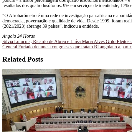
polícia – a maior percentagem dos quatro lusófonos mencionados – e
resultados dos quatro lusófonos: 9% em serviços de identidade, 17% 
“O Afrobarómetro é uma rede de investigação pan-africana e apartidári
democracia, governação e qualidade de vida. Desde 1999, foram realiz
(2021/2023) abrange 39 países”, indicou a entidade.
Angola 24 Horas
Navegação
Silvia Lutucuta, Ricardo de Abreu e Luísa Maria Alves Grilo Eleitos 
General Furtado denuncia congoleses que tratam BI angolano a part
de
artigos
Related Posts