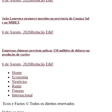
6 de Agosto, 2026
Redação E&F
João Lourenço promove mexidas na província do Cuanza Sul
e no MIREX
6 de Agosto, 2026
Redação E&F
Empresas chinesas prevêem aplicar 150 milhões de dólares na
produção de varões
6 de Agosto, 2026
Redação E&F
Home
Economia
Negócios
Radar
Figuras
Internacional
Ecos e Factos © Todos os direitos reservados