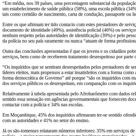
“Em média, nos 39 países, uma percentagem substancial da população a
um estabelecimento de saúde pública (58%), uma escola pública (34%
tais como certidão de nascimento, carta de condução, passaporte ou l
Entre os que afirmam ter tido contacto com estes prestadores de serviç
documento de identidade (49%), assistência policial (46%) ou serviço
nenhum respeito pelas autoridades de identificação (39%) e pelo pe
da polícia no seu país raramente ou nunca “atuam de forma profissiona
Outra das conclusões apresentadas é que os jovens e os cidadãos pobre
serviços, bem como de receberem tratamento desrespeitoso por parte d
“Os inquiridos que se sentiram desrespeitados pelos prestadores de se
líderes eleitos, mais propensos a estar insatisfeitos com a forma com
forma democrática de Governo” até porque “são os inquiridos com mai
dos serviços públicos os desrespeitam, em comparação com os inquir
Relativamente à tabela apresentada pelo Afrobarómetro com dados rela
sentido essa sensação em agências governamentais que fornecem doc
contactar com a polícia e 34% nas escolas.
Em Moçambique, 45% dos inquiridos afirmaram ter-se sentido ofendi
com as autoridades e 41% no setor do ensino.
Já os são-tomenses relataram números inferiores: 35% em serviços d