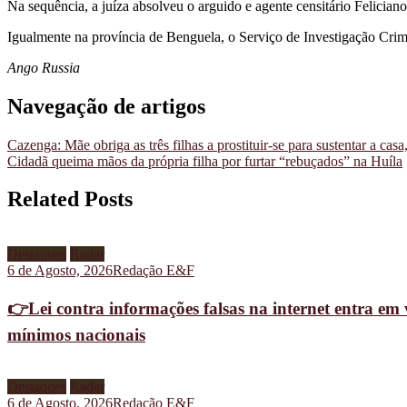
Na sequência, a juíza absolveu o arguido e agente censitário Feliciano
Igualmente na província de Benguela, o Serviço de Investigação Crim
Ango Russia
Navegação de artigos
Cazenga: Mãe obriga as três filhas a prostituir-se para sustentar a cas
Cidadã queima mãos da própria filha por furtar “rebuçados” na Huíla
Related Posts
Destaques
Radar
6 de Agosto, 2026
Redação E&F
👉Lei contra informações falsas na internet entra em 
mínimos nacionais
Destaques
Radar
6 de Agosto, 2026
Redação E&F