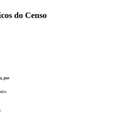
icos do Censo
a, por
ados
.