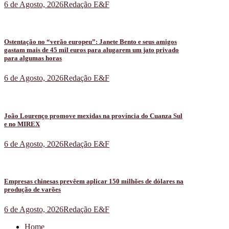
6 de Agosto, 2026
Redação E&F
Ostentação no “verão europeu”: Janete Bento e seus amigos
gastam mais de 45 mil euros para alugarem um jato privado
para algumas horas
6 de Agosto, 2026
Redação E&F
João Lourenço promove mexidas na província do Cuanza Sul
e no MIREX
6 de Agosto, 2026
Redação E&F
Empresas chinesas prevêem aplicar 150 milhões de dólares na
produção de varões
6 de Agosto, 2026
Redação E&F
Home