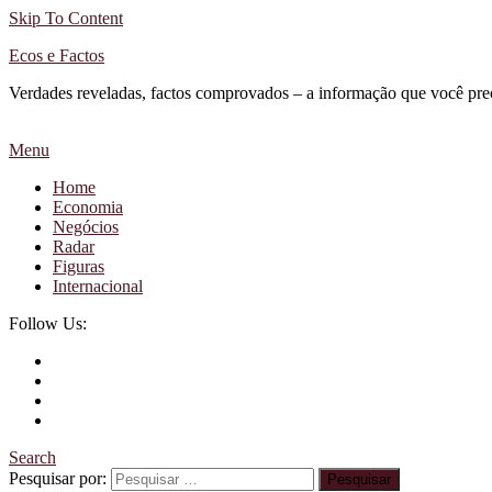
Skip To Content
Ecos e Factos
Verdades reveladas, factos comprovados – a informação que você pre
Menu
Home
Economia
Negócios
Radar
Figuras
Internacional
Follow Us:
Search
Pesquisar por: