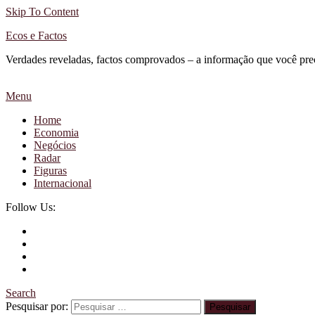
Skip To Content
Ecos e Factos
Verdades reveladas, factos comprovados – a informação que você pre
Menu
Home
Economia
Negócios
Radar
Figuras
Internacional
Follow Us:
Search
Pesquisar por: