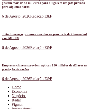
gastam mais de 45 mil euros para alugarem um jato privado
para algumas horas
6 de Agosto, 2026
Redação E&F
João Lourenço promove mexidas na província do Cuanza Sul
e no MIREX
6 de Agosto, 2026
Redação E&F
Empresas chinesas prevêem aplicar 150 milhões de dólares na
produção de varões
6 de Agosto, 2026
Redação E&F
Home
Economia
Negócios
Radar
Figuras
Internacional